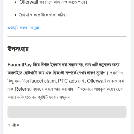
Offerwall সব দেশে কাজ নাও করতে পারে।
ধৈর্য না থাকলে টিকে থাকা কঠিন।
একাউন্ট করুন : জয়েন্ট
উপসংহার
FaucetPay দিয়ে বিশাল ইনকাম করা সম্ভব নয়, তবে এটি নতুনদের জন্য
অনলাইনে ছোটখাটো আয় এবং ক্রিপ্টো সম্পর্কে শেখার দারুণ সুযোগ।
প্রতিদিন
কিছু সময় দিয়ে faucet claim, PTC ads দেখা, Offerwall এ কাজ করা
এবং Referral ব্যবহার করলে আয় করা যায়। দীর্ঘমেয়াদে আয়কৃত কয়েন হোল্ড
করলে ভবিষ্যতে বড় প্রফিট হওয়ার সম্ভাব
না থাকে।