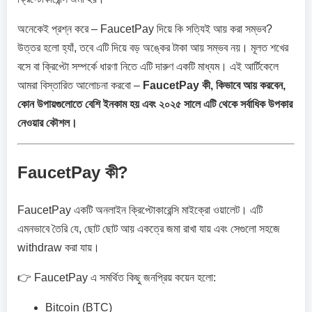
অনেকেই প্রশ্ন করে – FaucetPay দিয়ে কি সত্যিই আয় করা সম্ভব?
উত্তর হলো হ্যাঁ, তবে এটি দিয়ে বড় অঙ্কের টাকা আয় সম্ভব নয়। মূলত শখের
বসে বা ক্রিপ্টো সম্পর্কে ধারণা নিতে এটি দারুণ একটি মাধ্যম। এই আর্টিকেলে
আমরা বিস্তারিত আলোচনা করবো –
FaucetPay কী, কিভাবে আয় করবেন,
কোন উপায়গুলোতে বেশি ইনকাম হয় এবং ২০২৫ সালে এটি থেকে সর্বাধিক উপকার
নেওয়ার কৌশল।
FaucetPay কী?
FaucetPay একটি অনলাইন ক্রিপ্টোকারেন্সি মাইক্রো ওয়ালেট। এটি
এমনভাবে তৈরি যে, ছোট ছোট আয় একত্রে জমা রাখা যায় এবং সেগুলো সহজে
withdraw করা যায়।
👉 FaucetPay এ সমর্থিত কিছু জনপ্রিয় কয়েন হলো:
Bitcoin (BTC)