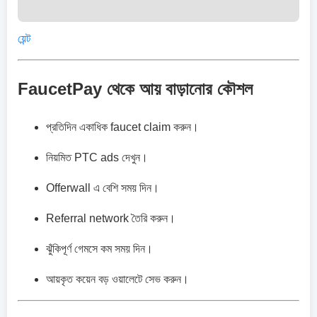
য়েন্ট
FaucetPay থেকে আয় বাড়ানোর কৌশল
প্রতিদিন একাধিক faucet claim করুন।
নিয়মিত PTC ads দেখুন।
Offerwall এ বেশি সময় দিন।
Referral network তৈরি করুন।
ঝুঁকিপূর্ণ গেমসে কম সময় দিন।
আয়কৃত কয়েন বড় ওয়ালেটে সেভ করুন।