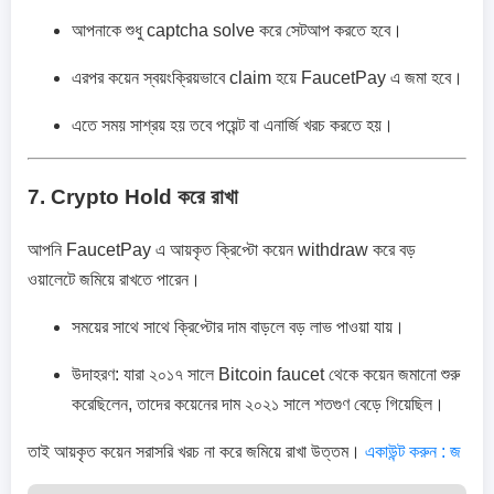
আপনাকে শুধু captcha solve করে সেটআপ করতে হবে।
এরপর কয়েন স্বয়ংক্রিয়ভাবে claim হয়ে FaucetPay এ জমা হবে।
এতে সময় সাশ্রয় হয় তবে পয়েন্ট বা এনার্জি খরচ করতে হয়।
7. Crypto Hold করে রাখা
আপনি FaucetPay এ আয়কৃত ক্রিপ্টো কয়েন withdraw করে বড়
ওয়ালেটে জমিয়ে রাখতে পারেন।
সময়ের সাথে সাথে ক্রিপ্টোর দাম বাড়লে বড় লাভ পাওয়া যায়।
উদাহরণ: যারা ২০১৭ সালে Bitcoin faucet থেকে কয়েন জমানো শুরু
করেছিলেন, তাদের কয়েনের দাম ২০২১ সালে শতগুণ বেড়ে গিয়েছিল।
তাই আয়কৃত কয়েন সরাসরি খরচ না করে জমিয়ে রাখা উত্তম।
একাউন্ট করুন : জ