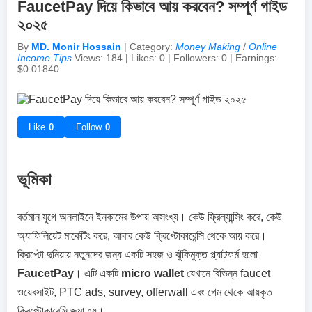
FaucetPay দিয়ে কিভাবে আয় করবেন? সম্পূর্ণ গাইড
২০২৫
Achievements & Milestones
Campus Life
Random Thoughts
Self-Publishing / eBooks
By
MD. Monir Hossain
| Category:
Money Making
/
Online
Income Tips
Views: 184 | Likes: 0 | Followers: 0 | Earnings:
$0.01840
Failures & Comebacks
Peer Discussions
Off-topic Threads
Lessons Learned
Study Tricks & Tools
Like
0
Follow
0
From $0 to $$$ (Income Journey)
ভূমিকা
বর্তমান যুগে অনলাইনে ইনকামের উপায় অসংখ্য। কেউ ফ্রিল্যান্সিং করে, কেউ
অ্যাফিলিয়েট মার্কেটিং করে, আবার কেউ ক্রিপ্টোকারেন্সি থেকে আয় করে।
ক্রিপ্টো দুনিয়ায় নতুনদের জন্য একটি সহজ ও ঝুঁকিমুক্ত প্ল্যাটফর্ম হলো
FaucetPay
। এটি একটি
micro wallet
যেখানে বিভিন্ন faucet
ওয়েবসাইট, PTC ads, survey, offerwall এবং গেম থেকে আয়কৃত
ক্রিপ্টোকারেন্সি জমা হয়।