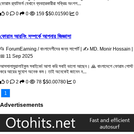
ফোরাম প্ল্যাটফর্ম যেখানে ব্যবহারকারীরা সক্রিয় অংশগ...
0
0
0
159
$0.01590
0
ফোরাম আরনিং সম্পর্কে আপনার জিজ্ঞাসা
📂 ForumEarning / বাংলাদেশীদের জন্য সাপোর্ট | ✍️ MD. Monir Hossain |
📅 11 Sep 2025
আসসালামুয়ালাইকুম সবাইকে! আশা করি সবাই ভালো আছেন। 🙏 বাংলাদেশে ফোরাম পোস্ট
করে আয়ের সুযোগ অনেক কম। তাই অনেকেই জানেন ন...
0
2
0
78
$0.00780
0
1
Advertisements