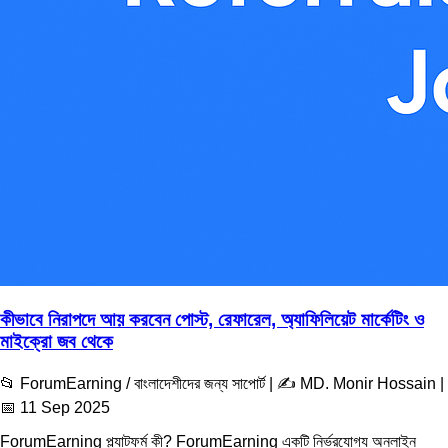
কীভাবে নিরাপদে আয় করবেন পোস্ট, রেফারেল, অ্যাফিলিয়েট মার্কেটিং ও
মাইক্রো জব থেকে
📂 ForumEarning / বাংলাদেশীদের জন্য সাপোর্ট | ✍️ MD. Monir Hossain |
📅 11 Sep 2025
ForumEarning প্ল্যাটফর্ম কী? ForumEarning একটি নির্ভরযোগ্য অনলাইন