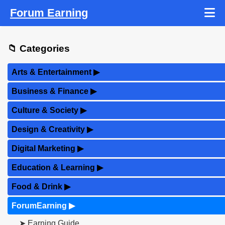
Forum Earning
📁 Categories
Arts & Entertainment
▶
Business & Finance
▶
Culture & Society
▶
Design & Creativity
▶
Digital Marketing
▶
Education & Learning
▶
Food & Drink
▶
ForumEarning
▶
➤ Earning Guide